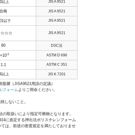
0
JIS A 9521
以上
合格
JIS A 9521
01
JIS A 9521
以下
☆☆☆☆
JIS A 9521
80
DSC法
-5
ASTM D 696
7×10
1.1
ASTM C 351
6
以上
JIS K 7201
層（JISA9521用語の定議）
ルフォーム
よりご用命ください。
燃焼しないこと。
防法の取扱いにより指定可燃物となります。
 A5914に規定する押出法ポリスチレンフォーム
いては、前述の密度規定を満たしておりませ