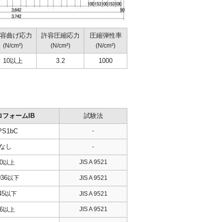
容曲げ応力
許容圧縮応力
圧縮弾性率
(N/cm²)
(N/cm²)
(N/cm²)
10以上
3.2
1000
フォームIB
試験法
PS1bC
-
なし
-
0
JIS A 9521
以上
036
以下
JIS A 9521
45
以下
JIS A 9521
6
JIS A 9521
以上