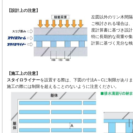
【設計上の注意】
左図以外のリン木間隔
ご検討される場合は、
度計算書に基づき設計
特に長期的な荷重や集
計算に基づく充分な検
【施工上の注意】
スタイロライナー
を設置する際は、下図の寸法A～Cに制限があり
施工の際には制限を超えることのないように注意ください。