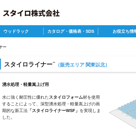
ウッドラック
カタログ・価格表・SDS
お役立ち情
P
材・畜産
の他
カタログ一覧
参考価格表
安全データシート
建築物省エネ法
補助金について
ZEHの作り方(仕様
木造住宅構造別耐
関連情報
ナー
スタイロライナー
™
（販売エリア 関東以北）
湧水処理・軽量嵩上げ用
水に強く耐圧性に優れた
スタイロフォーム
材を使用
することによって、深型湧水処理・軽量嵩上げの画
期的な新工法
「スタイロライナーWSF」
を実現しま
した。