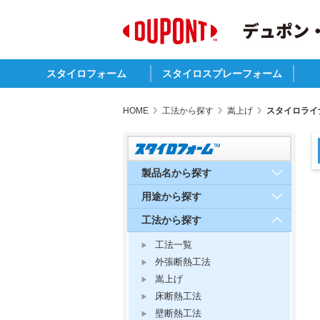
スタイロフォーム
スタイロスプレーフォーム
特長
規格
標準サイズ・物性・熱抵抗
製品名から探す
用途から探す
工法から探す
環境対応
注意事項
副資材
スタイロスプレーフォームB
スタイロスプレーフォームC
PO
建
そ
HOME
工法から探す
嵩上げ
スタイロライ
製品名から探す
用途から探す
工法から探す
工法一覧
外張断熱工法
嵩上げ
床断熱工法
壁断熱工法