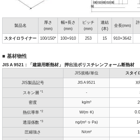
厚さ
幅×長さ
ピッチ
連結
許
製品名
全長
(mm)
(本)
(mm)
(mm)
(mm)
スタイロライナー
100/150*
100×910
253
15
910×3642
基材物性
JIS A 9521：「建築用断熱材」 押出法ポリスチレンフォーム断熱材
JIS規格/単位
スタイロ
JIS製品記号
JIS A 9521
X
*1
-
スキン層
密度
kg/m³
2
*2
0.
W/(m･K)
熱伝導率
*3
1
ng/(m²･s･Pa)
透湿係数
圧縮強さ
N/cm²
1