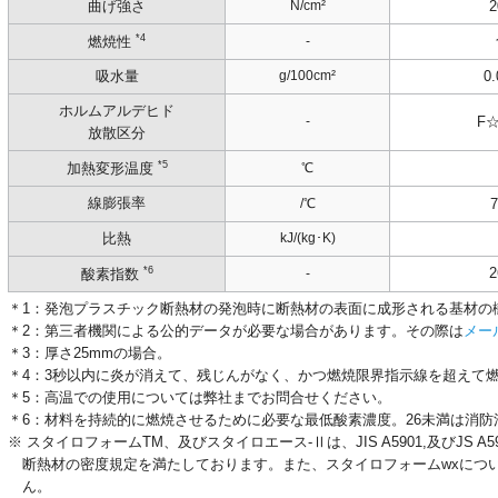
曲げ強さ
N/cm²
2
*4
-
燃焼性
吸水量
g/100cm²
0.
ホルムアルデヒド
-
F
放散区分
*5
℃
加熱変形温度
線膨張率
/℃
比熱
kJ/(kg･K)
*6
2
-
酸素指数
＊1：発泡プラスチック断熱材の発泡時に断熱材の表面に成形される基材の樹脂
＊2：第三者機関による公的データが必要な場合があります。その際は
メー
＊3：厚さ25mmの場合。
＊4：3秒以内に炎が消えて、残じんがなく、かつ燃焼限界指示線を超えて
＊5：高温での使用については弊社までお問合せください。
＊6：材料を持続的に燃焼させるために必要な最低酸素濃度。26未満は消
※ スタイロフォームTM、及びスタイロエース-Ⅱは、JIS A5901,及びJS
断熱材の密度規定を満たしております。また、スタイロフォームwxにつ
ん。