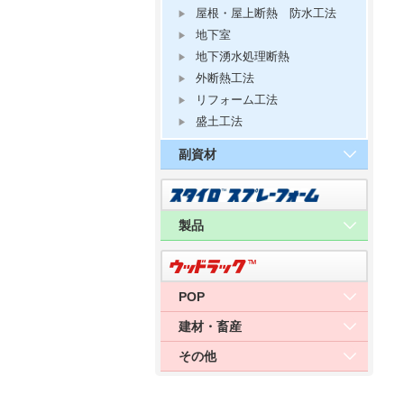
屋根・屋上断熱 防水工法
地下室
地下湧水処理断熱
外断熱工法
リフォーム工法
盛土工法
副資材
製品
POP
建材・畜産
その他