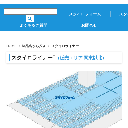
スタイロフォーム
スタ
よくあるご質問
お問合せ
HOME
製品名から探す
スタイロライナー
スタイロライナー
™
（販売エリア 関東以北）