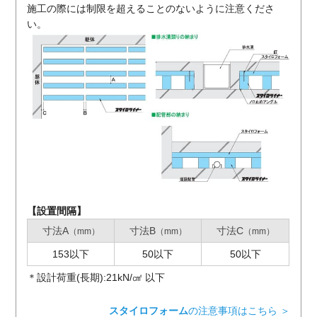
施工の際には制限を超えることのないように注意くださ
い。
【設置間隔】
寸法A
寸法B
寸法C
（mm）
（mm）
（mm）
153以下
50以下
50以下
＊設計荷重(長期):21kN/㎠ 以下
スタイロフォーム
の注意事項はこちら ＞