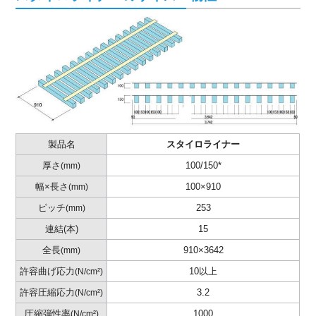
製品名
スタイロライナー
厚さ
100/150*
(mm)
幅×長さ
100×910
(mm)
ピッチ
253
(mm)
連結(本)
15
全長
910×3642
(mm)
許容曲げ応力
10以上
(N/cm²)
許容圧縮応力
3.2
(N/cm²)
圧縮弾性率
1000
(N/cm²)