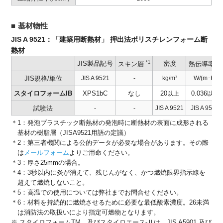
基材物性
JIS A 9521：「建築用断熱材」 押出法ポリスチレンフォーム断
熱材
JIS製品記号
*1
密度
*2
スキン層
熱伝導率
JIS規格/単位
JIS A 9521
-
kg/m³
W/(m･K)
スタイロフォームIB
XPS1bC
なし
20
0.036
以上
以下
試験法
-
-
JIS A 9521
JIS A 9521
＊1：発泡プラスチック断熱材の発泡時に断熱材の表面に成形される
基材の樹脂層（JISA9521用語の定議）
＊2：第三者機関による公的データが必要な場合があります。その際
は
メールフォーム
よりご用命ください。
＊3：厚さ25mmの場合。
＊4：3秒以内に炎が消えて、残じんがなく、かつ燃焼限界指示線を
超えて燃焼しないこと。
＊5：高温での使用については弊社までお問合せください。
＊6：材料を持続的に燃焼させるために必要な最低酸素濃度。26未満
は消防法の取扱いにより指定可燃物となります。
※ スタイロフォームTM、及びスタイロエース-Ⅱは、JIS A5901,及び