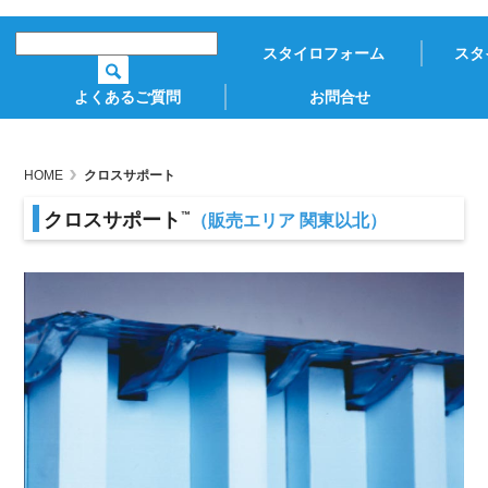
スタイロフォーム
スタ
よくあるご質問
お問合せ
HOME
クロスサポート
クロスサポート
™
（販売エリア 関東以北）