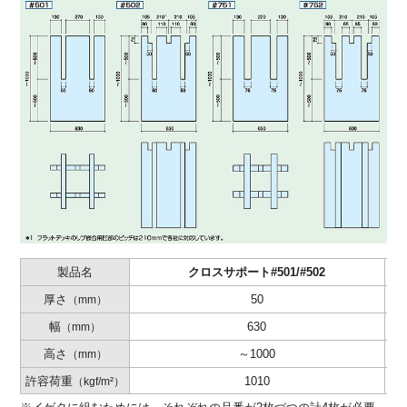
製品名
クロスサポート#501/#502
厚さ
50
（mm）
幅
630
（mm）
高さ
～1000
（mm）
許容荷重
1010
（kgf/m²）