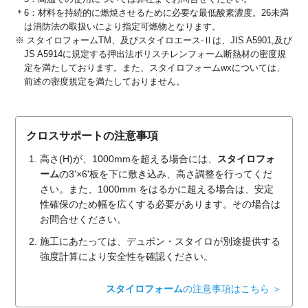
＊6：材料を持続的に燃焼させるために必要な最低酸素濃度。26未満
は消防法の取扱いにより指定可燃物となります。
※ スタイロフォームTM、及びスタイロエース-Ⅱは、JIS A5901,及び
JS A5914に規定する押出法ポリスチレンフォーム断熱材の密度規
定を満たしております。また、スタイロフォームwxについては、
前述の密度規定を満たしておりません。
クロスサポートの注意事項
高さ(H)が、1000mmを超える場合には、
スタイロフォ
ーム
の3'×6'板を下に敷き込み、高さ調整を行ってくだ
さい。また、1000mm をはるかに超える場合は、安定
性確保のため幅を広くする必要があります。その場合は
お問合せください。
施工にあたっては、デュポン・スタイロが別途提供する
強度計算により安全性を確認ください。
スタイロフォーム
の注意事項はこちら ＞