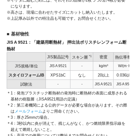
※イゲタに組むためには、それぞれの品番が2枚づつの計4枚が必要
になります。
※高さは、現場に合わせたサイズにカットし納入いたします。
※上記厚み以外での特注品も可能です。お問合せください。
基材物性
JIS A 9521：「建築用断熱材」 押出法ポリスチレンフォーム断
熱材
JIS製品記号
*1
密度
*2
スキン層
熱伝導率
JIS規格/単位
JIS A 9521
-
kg/m³
W/(m･K)
スタイロフォームIB
XPS1bC
なし
20
0.036
以上
以下
試験法
-
-
JIS A 9521
JIS A 9521
＊1：発泡プラスチック断熱材の発泡時に断熱材の表面に成形される
基材の樹脂層（JISA9521用語の定議）
＊2：第三者機関による公的データが必要な場合があります。その際
は
メールフォーム
よりご用命ください。
＊3：厚さ25mmの場合。
＊4：3秒以内に炎が消えて、残じんがなく、かつ燃焼限界指示線を
超えて燃焼しないこと。
＊5：高温での使用については弊社までお問合せください。