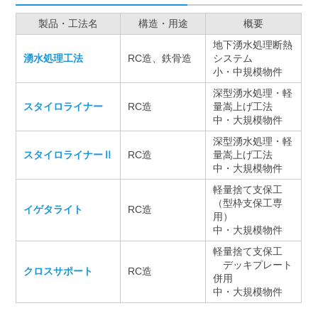
製品・工法名
構造・用途
概要
地下湧水処理断熱
湧水処理工法
RC造、鉄骨造
システム
小・中規模物件
深型湧水処理・軽
スタイロライナー
RC造
量嵩上げ工法
中・大規模物件
深型湧水処理・軽
スタイロライナーⅡ
RC造
量嵩上げ工法
中・大規模物件
軽量捨て支保工
（型枠支保工専
イゲタライト
RC造
用）
中・大規模物件
軽量捨て支保工
デッキプレート
クロスサポート
RC造
併用
中・大規模物件