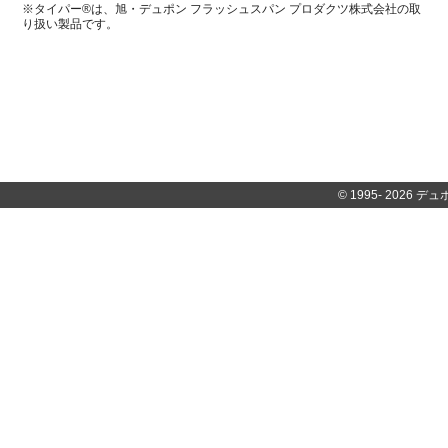
※タイパー®は、旭・デュポン フラッシュスパン プロダクツ株式会社の取
り扱い製品です。
© 1995-
2026 デュポ