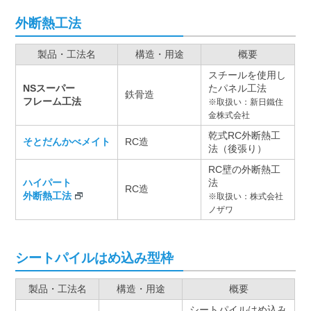
外断熱工法
製品・工法名
構造・用途
概要
スチールを使用し
NSスーパー
たパネル工法
鉄骨造
フレーム工法
※取扱い：新日鐵住
金株式会社
乾式RC外断熱工
そとだんかべメイト
RC造
法（後張り）
RC壁の外断熱工
ハイパート
法
RC造
外断熱工法
※取扱い：株式会社
ノザワ
シートパイルはめ込み型枠
製品・工法名
構造・用途
概要
シートパイルはめ込み