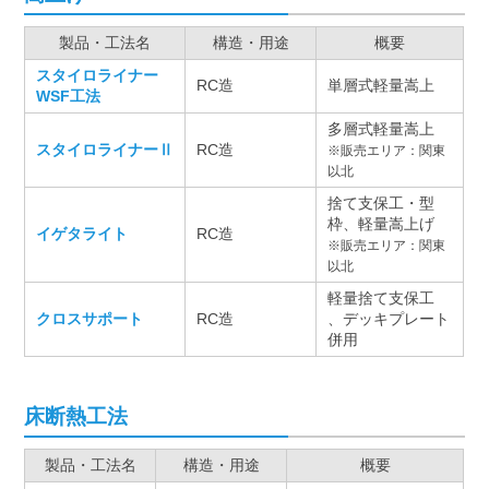
製品・工法名
構造・用途
概要
スタイロライナー
RC造
単層式軽量嵩上
WSF工法
多層式軽量嵩上
スタイロライナーⅡ
RC造
※販売エリア：関東
以北
捨て支保工・型
枠、軽量嵩上げ
イゲタライト
RC造
※販売エリア：関東
以北
軽量捨て支保工
クロスサポート
RC造
、デッキプレート
併用
床断熱工法
製品・工法名
構造・用途
概要