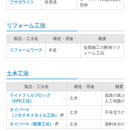
フサガライト
鉄骨造
型枠
リフォーム工法
製品・工法名
構造・用途
概要
短期施工の断熱リフ
リフォームワーク
木造
ォーム工法
土木工法
製品・工法名
構造・用途
概要
ライトフィルブロック
道路の嵩上げ
土木
（EPS工法）
人工地盤の造
タイパー®
土木
不等沈下の抑
（ジオテキスタイル工法）
タイパー®（暗渠工法）
土木
過剰水分の排