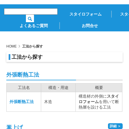
スタイロフォーム
スタ
よくあるご質問
お問合せ
HOME
工法から探す
工法から探す
外張断熱工法
工法名
構造・用途
概要
構造材の外側に
スタイ
外張断熱工法
木造
ロフォーム
を用いて断
熱層を設ける工法
詳細 ＞
嵩上げ