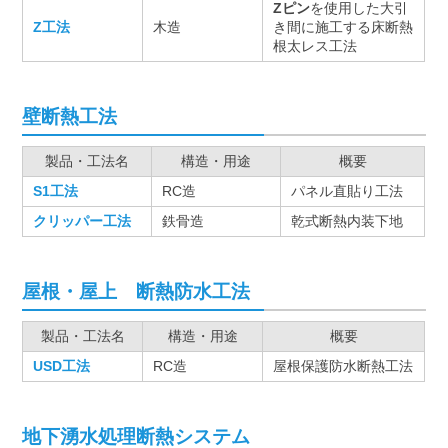
Zピン
を使用した大引
Z工法
木造
き間に施工する床断熱
根太レス工法
壁断熱工法
製品・工法名
構造・用途
概要
S1工法
RC造
パネル直貼り工法
クリッパー工法
鉄骨造
乾式断熱内装下地
屋根・屋上 断熱防水工法
製品・工法名
構造・用途
概要
USD工法
RC造
屋根保護防水断熱工法
地下湧水処理断熱システム