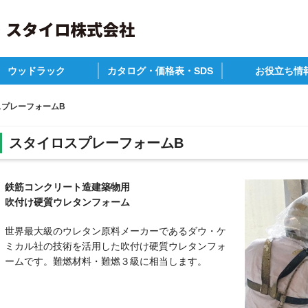
ウッドラック
カタログ・価格表・SDS
お役立ち情
P
材・畜産
の他
カタログ一覧
参考価格表
安全データシート
建築物省エネ法
補助金について
ZEHの作り方(仕様
木造住宅構造別耐
関連情報
スプレーフォームB
スタイロスプレーフォームB
鉄筋コンクリート造建築物用
吹付け硬質ウレタンフォーム
世界最大級のウレタン原料メーカーであるダウ・ケ
ミカル社の技術を活用した吹付け硬質ウレタンフォ
ームです。難燃材料・難燃３級に相当します。