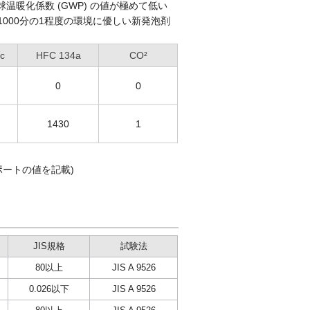
球温暖化係数 (GWP) の値が極めて低い
1000分の1程度の環境に優しい新発泡剤
c
HFC 134a
CO²
0
0
1430
1
レポートの値を記載)
JIS規格
試験法
80以上
JIS A 9526
0.026以下
JIS A 9526