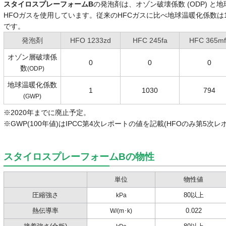
スタイロスプレーフォームB
の発泡剤は、オゾン破壊係数 (ODP) と地
HFOガスを使用しています。従来のHFCガスに比べ地球温暖化係数は
です。
発泡剤
HFO 1233zd
HFC 245fa
HFC 365mf
オゾン層破壊係
0
0
0
数
(ODP)
地球温暖化係数
1
1030
794
(GWP)
※2020年までに廃止予定。
※GWP(100年値)はIPCC第4次レポートの値を記載(HFOのみ第5次
スタイロスプレーフォームBの物性
単位
物性値
圧縮強さ
80以上
kPa
熱伝導率
0.022
W/(m･k)