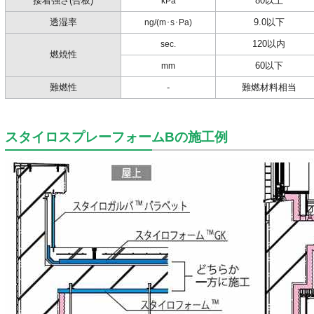
接着強さ(合板)
80以上
kPa
透湿率
9.0以下
ng/(m･s･Pa)
120以内
sec.
燃焼性
60以下
mm
難燃性
-
難燃材料相当
スタイロスプレーフォームBの施工例