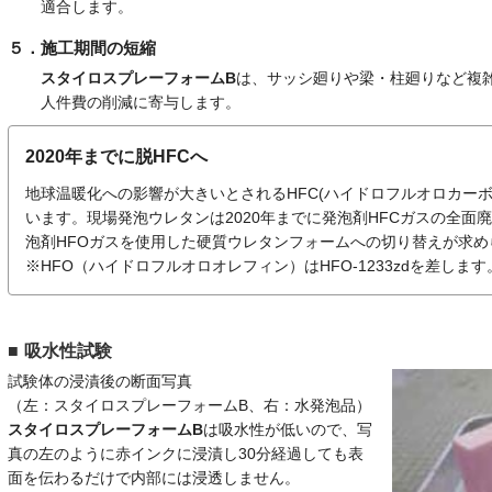
適合します。
５．施工期間の短縮
スタイロスプレーフォームB
は、サッシ廻りや梁・柱廻りなど複
人件費の削減に寄与します。
2020年までに脱HFCへ
地球温暖化への影響が大きいとされるHFC(ハイドロフルオロカー
います。現場発泡ウレタンは2020年までに発泡剤HFCガスの全面
泡剤HFOガスを使用した硬質ウレタンフォームへの切り替えが求め
※HFO（ハイドロフルオロオレフィン）はHFO-1233zdを差します
吸水性試験
試験体の浸漬後の断面写真
（左：スタイロスプレーフォームB、右：水発泡品）
スタイロスプレーフォームB
は吸水性が低いので、写
真の左のように赤インクに浸漬し30分経過しても表
面を伝わるだけで内部には浸透しません。