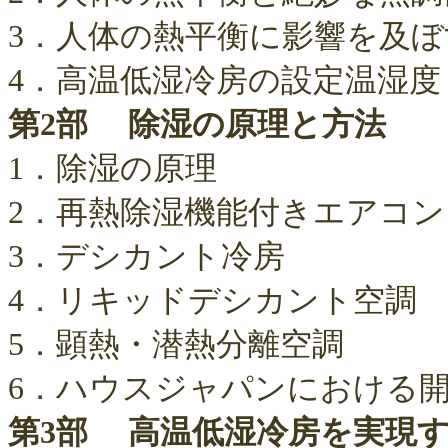
3．人体の熱平衡に影響を及ぼ
4．高温低湿冷房の設定温湿度
第2部 除湿の原理と方法
1．除湿の原理
2．再熱除湿機能付きエアコン
3．デシカント冷房
4．リキッドデシカント空調
5．顕熱・潜熱分離空調
6．ハウスジャパンにおける
第3部 高温低湿冷房を実現